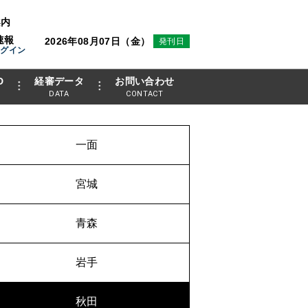
案内
速報
2026年08月07日（金）
発刊日
ログイン
D
経審データ
お問い合わせ
DATA
CONTACT
一面
宮城
青森
岩手
秋田