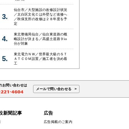
仙台市／大型施設の改修設計状況
／太白区文化Ｃは外壁など改修へ
／秋保支所の改修は２８年度を予
定
東北整備局仙台／仙台東道路の概
略設計が決まる／高盛土道路９㎞
分が対象
東北電力ＮＷ／世界最大級のＳＴ
ＡＴＣＯＭ設置／施工者を決め着
工
のお問い合わせは
メールで問い合わせる
設新聞記事
広告
面
広告掲載のご案内