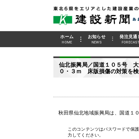
ホーム
お知らせ
発注見通
HOME
NEWS
FORECAS
仙北振興局／国道１０５号 大
０・３ｍ 床版損傷の対策を検
秋田県仙北地域振興局は、国道１０
このコンテンツはパスワードで保
力してください。