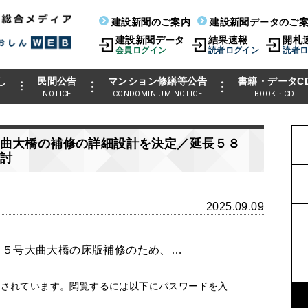
建設新聞のご案内
建設新聞データのご
建設新聞データ
結果速報
開札
会員ログイン
読者ログイン
読者
し
民間公告
マンション修繕等公告
書籍・データC
T
NOTICE
CONDOMINIUM NOTICE
BOOK・CD
曲大橋の補修の詳細設計を決定／延長５８
討
2025.09.09
５号大曲大橋の床版補修のため、…
護されています。閲覧するには以下にパスワードを入