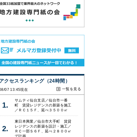
アクセスランキング（24時間）
一覧を見る
08/07 13:45現在
サムティ仙台支店／仙台市一番
町 賃貸レジデンスの新築を施工
／ＲＣ１５Ｆ、延べ３５００㎡
東日本興業／仙台市大手町 賃貸
レジデンスの新築を設計・施工／
ＲＣ一部Ｓ６Ｆ、延べ２８００㎡
で計画