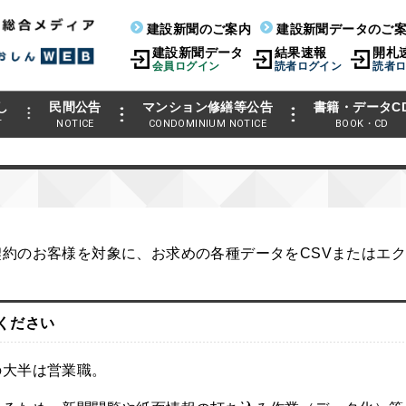
建設新聞のご案内
建設新聞データのご
建設新聞データ
結果速報
開札
会員ログイン
読者ログイン
読者
し
民間公告
マンション修繕等公告
書籍・データC
T
NOTICE
CONDOMINIUM NOTICE
BOOK・CD
約のお客様を対象に、お求めの各種データをCSVまたはエ
ください
の大半は営業職。