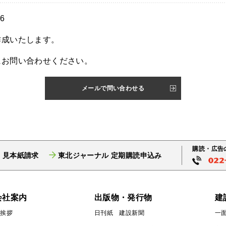
6
作成いたします。
にお問い合わせください。
メールで問い合わせる
購読・広告
 見本紙請求
東北ジャーナル 定期購読申込み
会社案内
出版物・発行物
建
ご挨拶
日刊紙 建設新聞
一