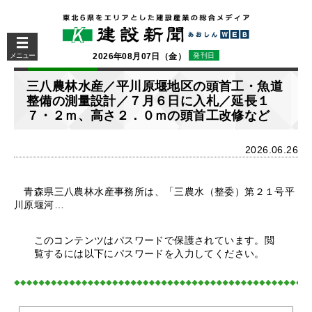
メニュー
2026年08月07日（金）
発刊日
三八農林水産／平川原堰地区の頭首工・魚道
整備の測量設計／７月６日に入札／延長１
７・２ｍ、高さ２．０ｍの頭首工改修など
2026.06.26
青森県三八農林水産事務所は、「三農水（整委）第２１号平
川原堰河…
このコンテンツはパスワードで保護されています。閲
覧するには以下にパスワードを入力してください。