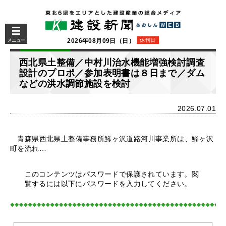
メニュー
2026年08月09日（日）
休刊日
西北県土整備／中村川治水機能増強検討調査
設計のプロポ／参加表明書は８日まで／ダム
などの洪水調節施設を検討
2026.07.01
青森県西北県土整備事務所鯵ヶ沢道路河川事業所は、鯵ヶ沢
町を流れ…
このコンテンツはパスワードで保護されています。閲
覧するには以下にパスワードを入力してください。