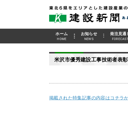
ホーム
お知らせ
発注見通
HOME
NEWS
FORECAS
米沢市優秀建設工事技術者表彰
掲載された特集記事の内容はコチラか