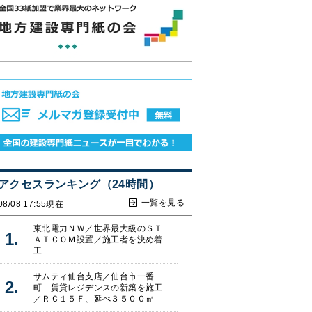
アクセスランキング（24時間）
一覧を見る
08/08 17:55現在
東北電力ＮＷ／世界最大級のＳＴ
ＡＴＣＯＭ設置／施工者を決め着
工
サムティ仙台支店／仙台市一番
町 賃貸レジデンスの新築を施工
／ＲＣ１５Ｆ、延べ３５００㎡