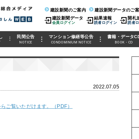
建設新聞のご案内
建設新聞データのご
建設新聞データ
結果速報
開札
会員ログイン
読者ログイン
読者
し
民間公告
マンション修繕等公告
書籍・データC
T
NOTICE
CONDOMINIUM NOTICE
BOOK・CD
2022.07.05
らご覧いただけます。（PDF）