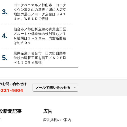
ヨークベニマル／郡山市 ヨーク
タウン富久山の新設／県に大店立
地法の届出／ヨーク店舗は３４１
１㎡、ＷＥＬＤで設計
仙台市／郡山折立線の青葉山工区
／ルートや構造物の検討進む／Ｔ
Ｎ離隔は１～２０ｍ、内空断面積
は約６０㎡
黒井産業／仙台市 日の出自動車
学校の建替工事を着工／Ｓ２Ｆ延
べ１３２９㎡規模
のお問い合わせは
メールで問い合わせる
設新聞記事
広告
面
広告掲載のご案内