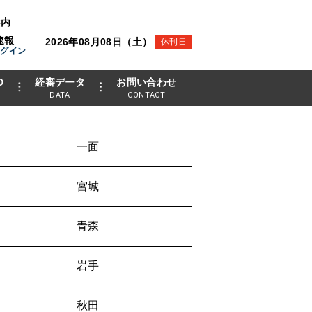
案内
速報
2026年08月08日（土）
休刊日
ログイン
D
経審データ
お問い合わせ
DATA
CONTACT
一面
宮城
青森
岩手
秋田