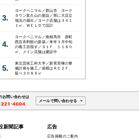
ヨークベニマル／郡山市 ヨーク
タウン富久山の新設／県に大店立
地法の届出／ヨーク店舗は３４１
１㎡、ＷＥＬＤで設計
ヨークベニマル／南相馬市 原町
西店衣料館の新築／来年３月中旬
の着工目指す／Ｓ１Ｆ、１１８０
㎡、メイン店舗は建設中
東北芸術工科大学／新実習棟の整
備計画を施工／規模はＲＣ２Ｆ、
延べ３０８６㎡
のお問い合わせは
メールで問い合わせる
設新聞記事
広告
面
広告掲載のご案内