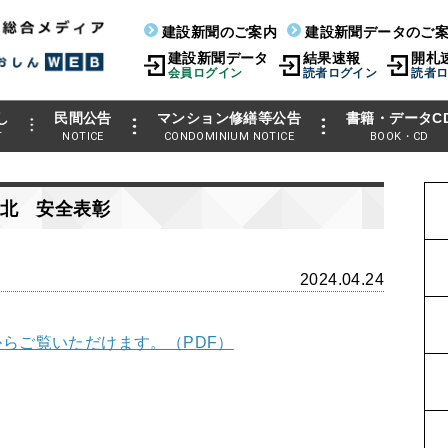
建設新聞のご案内
建設新聞データのご
建設新聞データ
結果速報
開札
会員ログイン
読者ログイン
読者
し
民間公告
マンション修繕等公告
書籍・データC
T
NOTICE
CONDOMINIUM NOTICE
BOOK・CD
北 安全表彰
2024.04.24
らご覧いただけます。（PDF）