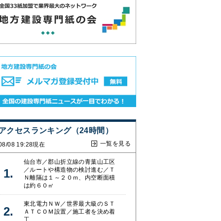
アクセスランキング（24時間）
一覧を見る
08/08 19:28現在
仙台市／郡山折立線の青葉山工区
／ルートや構造物の検討進む／Ｔ
Ｎ離隔は１～２０ｍ、内空断面積
は約６０㎡
東北電力ＮＷ／世界最大級のＳＴ
ＡＴＣＯＭ設置／施工者を決め着
工