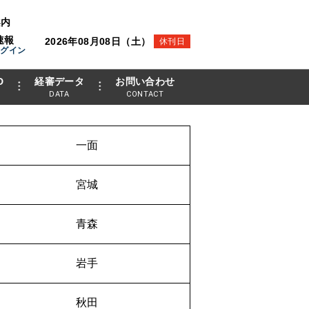
案内
速報
2026年08月08日（土）
休刊日
ログイン
D
経審データ
お問い合わせ
DATA
CONTACT
一面
宮城
青森
岩手
秋田