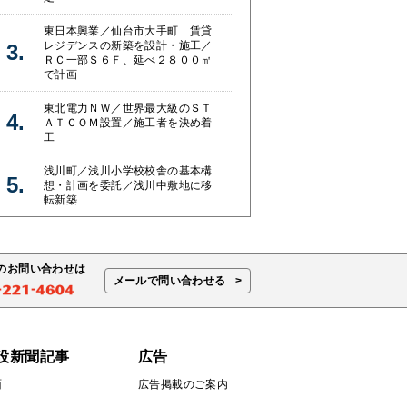
東日本興業／仙台市大手町 賃貸
レジデンスの新築を設計・施工／
ＲＣ一部Ｓ６Ｆ、延べ２８００㎡
で計画
東北電力ＮＷ／世界最大級のＳＴ
ＡＴＣＯＭ設置／施工者を決め着
工
浅川町／浅川小学校校舎の基本構
想・計画を委託／浅川中敷地に移
転新築
のお問い合わせは
メールで問い合わせる
設新聞記事
広告
面
広告掲載のご案内