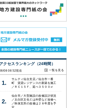
アクセスランキング（24時間）
一覧を見る
08/08 08:52現在
サムティ仙台支店／仙台市一番
町 賃貸レジデンスの新築を施工
／ＲＣ１５Ｆ、延べ３５００㎡
仙台市／大型施設の改修設計状況
／太白区文化Ｃは外壁など改修へ
／秋保支所の改修は２８年度を予
定