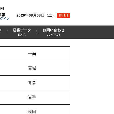
案内
速報
2026年08月08日（土）
休刊日
ログイン
D
経審データ
お問い合わせ
DATA
CONTACT
一面
宮城
青森
岩手
秋田