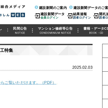
建設新聞のご案内
建設新聞データのご
建設新聞データ
結果速報
開札
会員ログイン
読者ログイン
読者
し
民間公告
マンション修繕等公告
書籍・データC
T
NOTICE
CONDOMINIUM NOTICE
BOOK・CD
工特集
2025.02.03
らご覧いただけます。（PDF）