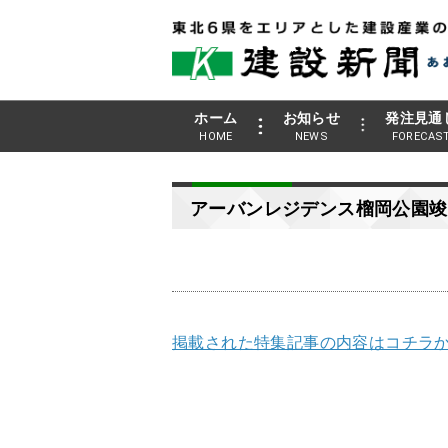
ホーム
お知らせ
発注見通
HOME
NEWS
FORECAS
アーバンレジデンス榴岡公園竣
掲載された特集記事の内容はコチラか