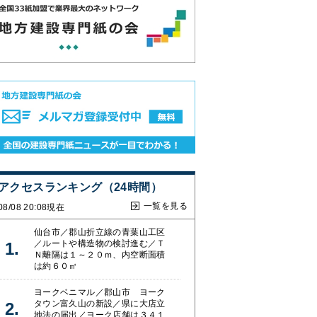
アクセスランキング（24時間）
一覧を見る
08/08 20:08現在
仙台市／郡山折立線の青葉山工区
／ルートや構造物の検討進む／Ｔ
Ｎ離隔は１～２０ｍ、内空断面積
は約６０㎡
ヨークベニマル／郡山市 ヨーク
タウン富久山の新設／県に大店立
地法の届出／ヨーク店舗は３４１