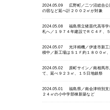
2024.05.09
広野町／二ツ沼総合公
の宿など延べ計２００２㎡が対象
2024.05.08
福島県立猪苗代高等学
札へ／１９７４年建設でＲＣ４Ｆ、
2024.05.07
光洋精機／伊達市新工
積中／新工場はＳ１Ｆ約１８００㎡
2024.05.02
原町サイン／南相馬市
て、延べ９２３㎡、１５日地鎮祭
2024.05.01
福島県／南会津特別支
２４㎡の小中学部棟新築など