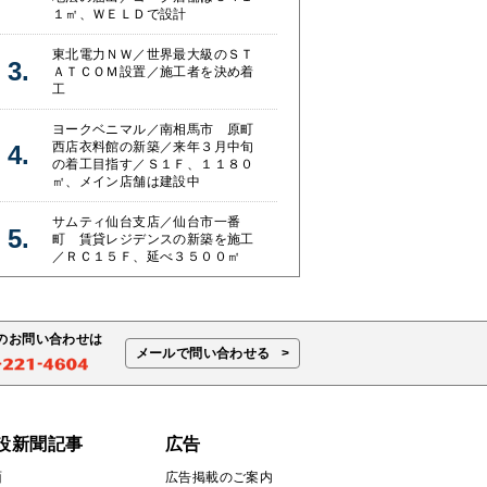
１㎡、ＷＥＬＤで設計
東北電力ＮＷ／世界最大級のＳＴ
ＡＴＣＯＭ設置／施工者を決め着
工
ヨークベニマル／南相馬市 原町
西店衣料館の新築／来年３月中旬
の着工目指す／Ｓ１Ｆ、１１８０
㎡、メイン店舗は建設中
サムティ仙台支店／仙台市一番
町 賃貸レジデンスの新築を施工
／ＲＣ１５Ｆ、延べ３５００㎡
のお問い合わせは
メールで問い合わせる
設新聞記事
広告
面
広告掲載のご案内