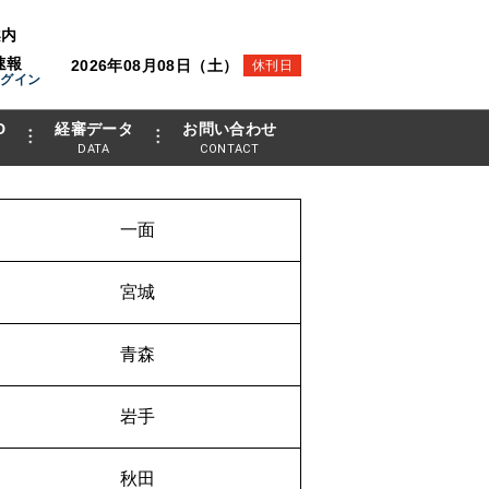
案内
速報
2026年08月08日（土）
休刊日
ログイン
D
経審データ
お問い合わせ
DATA
CONTACT
一面
宮城
青森
岩手
秋田