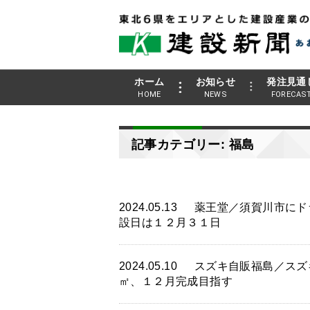
ホーム
お知らせ
発注見通
HOME
NEWS
FORECAS
記事カテゴリー: 福島
2024.05.13
薬王堂／須賀川市にド
設日は１２月３１日
2024.05.10
スズキ自販福島／スズ
㎡、１２月完成目指す