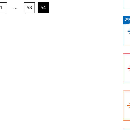
…
1
53
54