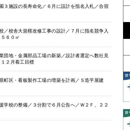
園３施設の長寿命化／６月に設計を指名入札／合宿
校／校舎大規模改修工事の設計／７月に指名競争入
５５６０㎡
業団地・金属部品工場の新築／設計者選定へ数社見
、１２月着工目標
原町区・看板製作工場の増築を計画／Ｓ造平屋建
援学校の整備／３分割で６月公告へ／Ｗ２Ｆ、２２