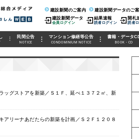
建設新聞のご案内
建設新聞データのご
建設新聞データ
結果速報
開札
会員ログイン
読者ログイン
読者
し
民間公告
マンション修繕等公告
書籍・データC
T
NOTICE
CONDOMINIUM NOTICE
BOOK・CD
ラッグストアを新築／Ｓ１Ｆ、延べ１３７２㎡、新
キアリーナあだたらの新築を計画／Ｓ２Ｆ１２０８