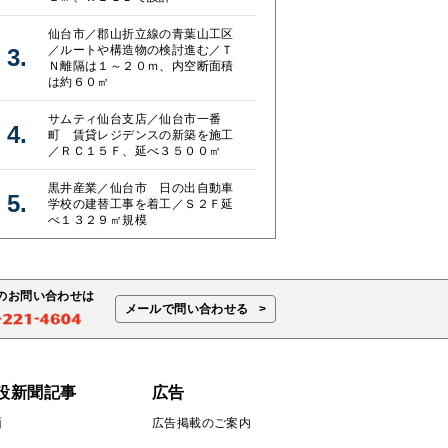
仙台市／郡山折立線の青葉山工区
／ルートや構造物の検討進む／Ｔ
Ｎ離隔は１～２０ｍ、内空断面積
は約６０㎡
サムティ仙台支店／仙台市一番
町 賃貸レジデンスの新築を施工
／ＲＣ１５Ｆ、延べ３５００㎡
黒井産業／仙台市 日の出自動車
学校の建替工事を着工／Ｓ２Ｆ延
べ１３２９㎡規模
のお問い合わせは
メールで問い合わせる
設新聞記事
広告
面
広告掲載のご案内