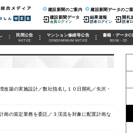
建設新聞のご案内
建設新聞データのご
建設新聞データ
結果速報
開札
会員ログイン
読者ログイン
読者
し
民間公告
マンション修繕等公告
書籍・データC
T
NOTICE
CONDOMINIUM NOTICE
BOOK・CD
増改築の実施設計／数社指名し１０日開札／矢沢・
円
計画の策定業務を委託／３渓流を対象に配置計画な