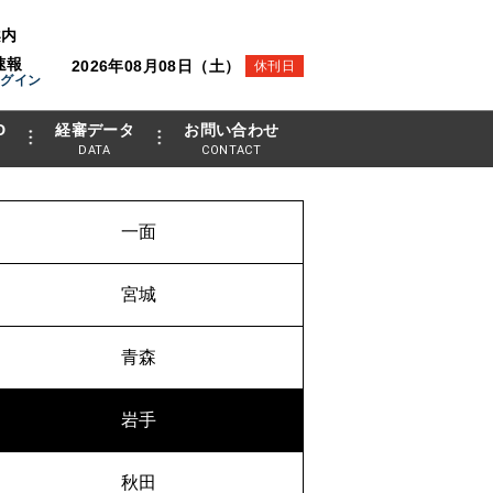
案内
速報
2026年08月08日（土）
休刊日
ログイン
D
経審データ
お問い合わせ
DATA
CONTACT
一面
宮城
青森
岩手
秋田