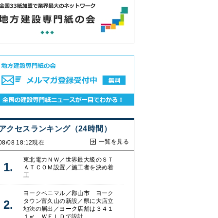
アクセスランキング（24時間）
一覧を見る
08/08 18:12現在
東北電力ＮＷ／世界最大級のＳＴ
ＡＴＣＯＭ設置／施工者を決め着
工
ヨークベニマル／郡山市 ヨーク
タウン富久山の新設／県に大店立
地法の届出／ヨーク店舗は３４１
１㎡、ＷＥＬＤで設計