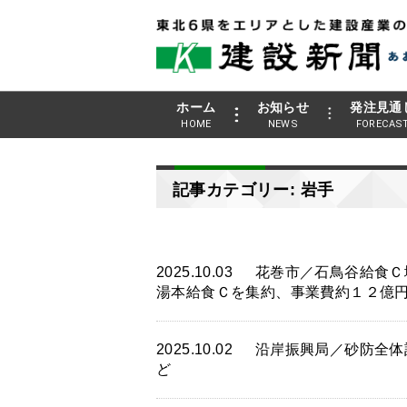
ホーム
お知らせ
発注見通
HOME
NEWS
FORECAS
記事カテゴリー: 岩手
2025.10.03
花巻市／石鳥谷給食Ｃ
湯本給食Ｃを集約、事業費約１２億
2025.10.02
沿岸振興局／砂防全体
ど