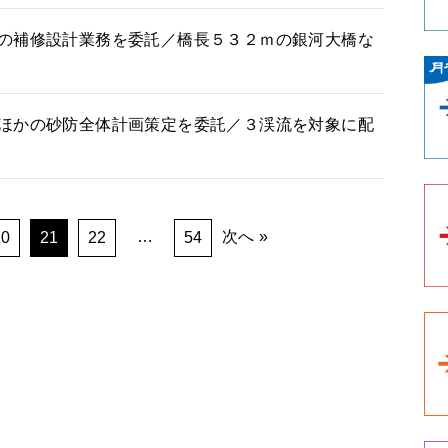
の補修設計業務を委託／橋長５３２ｍの銀河大橋な
ほかの砂防全体計画策定を委託／３渓流を対象に配
…
次へ
20
21
22
54