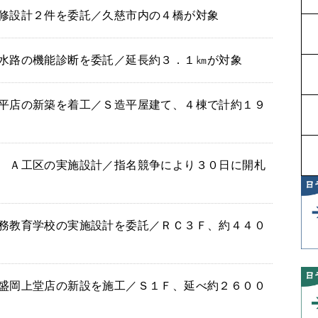
修設計２件を委託／久慈市内の４橋が対象
水路の機能診断を委託／延長約３．１㎞が対象
平店の新築を着工／Ｓ造平屋建て、４棟で計約１９
 Ａ工区の実施設計／指名競争により３０日に開札
務教育学校の実施設計を委託／ＲＣ３Ｆ、約４４０
盛岡上堂店の新設を施工／Ｓ１Ｆ、延べ約２６００