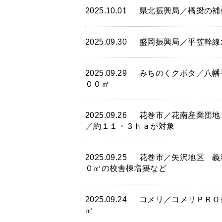
2025.10.01
県北振興局／橋梁の補
2025.09.30
盛岡振興局／平笠幹線
2025.09.29
みちのくクボタ／八幡
００㎡
2025.09.26
花巻市／花南産業団地
／約１１・３ｈａが対象
2025.09.25
花巻市／矢沢地区 義
０㎡の校舎棟増築など
2025.09.24
コメリ／コメリＰＲＯ
㎡