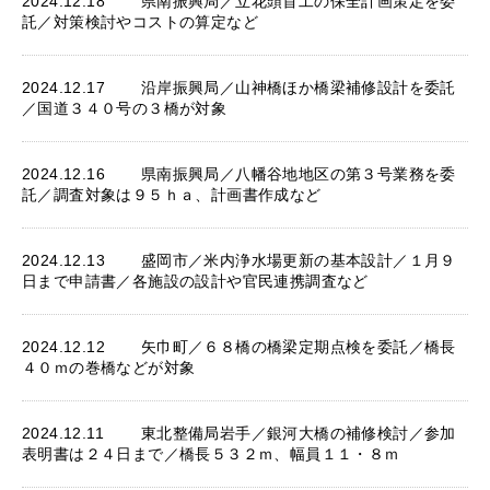
2024.12.18
県南振興局／立花頭首工の保全計画策定を委
託／対策検討やコストの算定など
2024.12.17
沿岸振興局／山神橋ほか橋梁補修設計を委託
／国道３４０号の３橋が対象
2024.12.16
県南振興局／八幡谷地地区の第３号業務を委
託／調査対象は９５ｈａ、計画書作成など
2024.12.13
盛岡市／米内浄水場更新の基本設計／１月９
日まで申請書／各施設の設計や官民連携調査など
2024.12.12
矢巾町／６８橋の橋梁定期点検を委託／橋長
４０ｍの巻橋などが対象
2024.12.11
東北整備局岩手／銀河大橋の補修検討／参加
表明書は２４日まで／橋長５３２ｍ、幅員１１・８ｍ