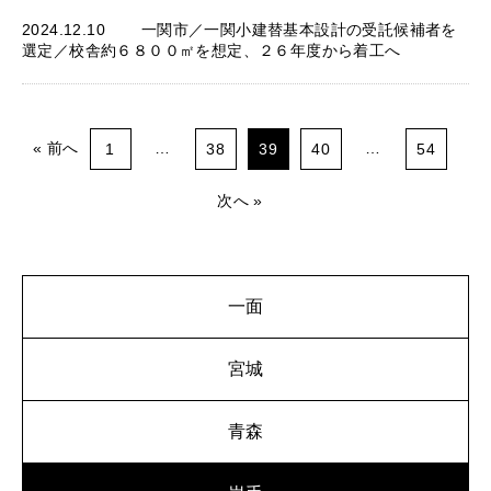
2024.12.10
一関市／一関小建替基本設計の受託候補者を
選定／校舎約６８００㎡を想定、２６年度から着工へ
前へ
…
…
1
38
39
40
54
次へ
一面
宮城
青森