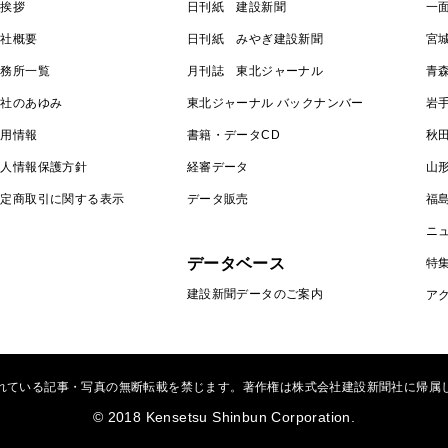
ご挨拶
日刊紙 建設新聞
一
会社概要
日刊紙 みやぎ建設新聞
宮
事務所一覧
月刊誌 東北ジャーナル
青
会社のあゆみ
東北ジャーナル バックナンバー
岩
採用情報
書籍・データCD
秋
個人情報保護方針
経審データ
山
特定商取引に関する表示
データ販売
福
ニ
データベース
特
建設新聞データのご案内
ア
れている記事・写真の無断転載を禁じます。著作権は株式会社建設新聞社に帰属
© 2018 Kensetsu Shinbun Corporation.