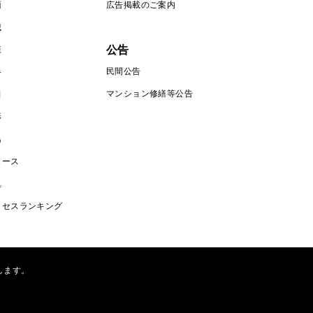
面
広告掲載のご案内
城
公告
森
民間公告
手
マンション修繕等公告
田
形
島
ュース
集
クセスランキング
します。