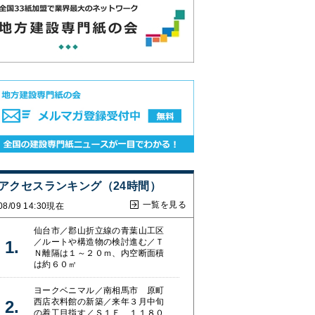
アクセスランキング（24時間）
一覧を見る
08/09 14:30現在
仙台市／郡山折立線の青葉山工区
／ルートや構造物の検討進む／Ｔ
Ｎ離隔は１～２０ｍ、内空断面積
は約６０㎡
ヨークベニマル／南相馬市 原町
西店衣料館の新築／来年３月中旬
の着工目指す／Ｓ１Ｆ、１１８０