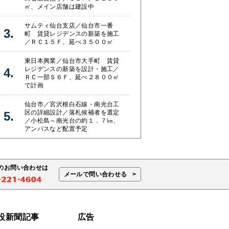
㎡、メイン店舗は建設中
サムティ仙台支店／仙台市一番
町 賃貸レジデンスの新築を施工
／ＲＣ１５Ｆ、延べ３５００㎡
東日本興業／仙台市大手町 賃貸
レジデンスの新築を設計・施工／
ＲＣ一部Ｓ６Ｆ、延べ２８００㎡
で計画
仙台市／宮沢根白石線・南光台工
区の詳細設計／落札候補者を選定
／小松島～南光台の約１．７㎞、
アンパスなど配置予定
のお問い合わせは
メールで問い合わせる
設新聞記事
広告