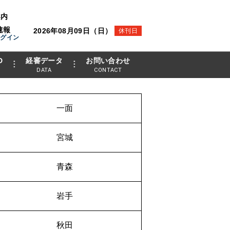
案内
速報
2026年08月09日（日）
休刊日
ログイン
D
経審データ
お問い合わせ
DATA
CONTACT
一面
宮城
青森
岩手
秋田