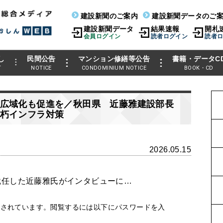
建設新聞のご案内
建設新聞データのご
建設新聞データ
結果速報
開札
会員ログイン
読者ログイン
読者
し
民間公告
マンション修繕等公告
書籍・データC
T
NOTICE
CONDOMINIUM NOTICE
BOOK・CD
広域化も促進を／秋田県 近藤雅建設部長
朽インフラ対策
2026.05.15
任した近藤雅氏がインタビューに…
護されています。閲覧するには以下にパスワードを入