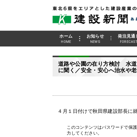
ホーム
お知らせ
発注見通
HOME
NEWS
FORECAS
道路や公園の在り方検討 水道
に聞く／安全・安心へ治水や老
４月１日付けで秋田県建設部長に就
このコンテンツはパスワードで保
力してください。