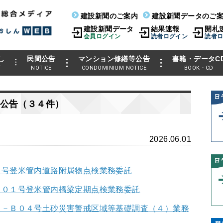
建設新聞のご案内
建設新聞データのご
建設新聞データ
結果速報
開札
会員ログイン
読者ログイン
読者
し
民間公告
マンション修繕等公告
書籍・データC
T
NOTICE
CONDOMINIUM NOTICE
BOOK・CD
公告（３４件）
2026.06.01
２号登米管内道路附属物点検業務委託
２０１号登米管内橋梁定期点検業務委託
１－Ｂ０４号土砂災害警戒区域等基礎調査（４）業務