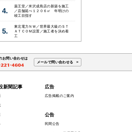
薬王堂／米沢成島店の新築を施工
／店舗延べ１２０６㎡ 年明けの
竣工目指す
東北電力ＮＷ／世界最大級のＳＴ
ＡＴＣＯＭ設置／施工者を決め着
工
のお問い合わせは
メールで問い合わせる
設新聞記事
広告
面
広告掲載のご案内
城
公告
森
民間公告
手