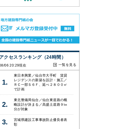
アクセスランキング（24時間）
一覧を見る
08/06 20:29現在
東日本興業／仙台市大手町 賃貸
レジデンスの新築を設計・施工／
ＲＣ一部Ｓ６Ｆ、延べ２８００㎡
で計画
東北整備局仙台／仙台東道路の概
略設計が決まる／高盛土道路９㎞
分が対象
宮城県建設工事事故防止優良者表
彰