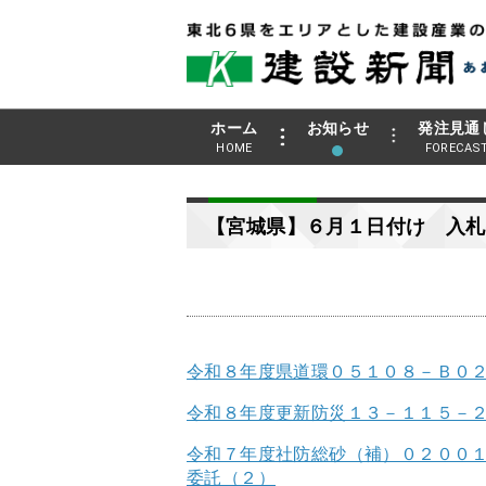
ホーム
お知らせ
発注見通
HOME
FORECAS
【宮城県】６月１日付け 入札
令和８年度県道環０５１０８－Ｂ０
令和８年度更新防災１３－１１５－
令和７年度社防総砂（補）０２００
委託（２）