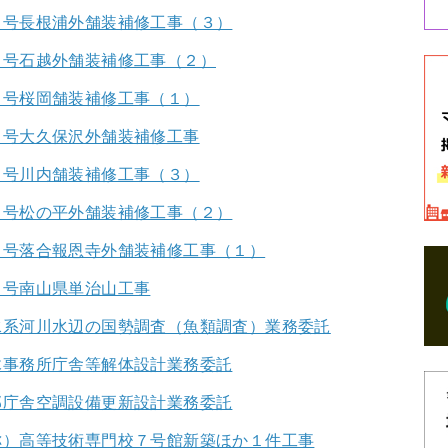
１号長根浦外舗装補修工事（３）
１号石越外舗装補修工事（２）
１号桜岡舗装補修工事（１）
１号大久保沢外舗装補修工事
２号川内舗装補修工事（３）
２号松の平外舗装補修工事（２）
１号落合報恩寺外舗装補修工事（１）
２号南山県単治山工事
水系河川水辺の国勢調査（魚類調査）業務委託
木事務所庁舎等解体設計業務委託
部庁舎空調設備更新設計業務委託
称）高等技術専門校７号館新築ほか１件工事