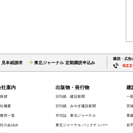
購読・広告
 見本紙請求
東北ジャーナル 定期購読申込み
会社案内
出版物・発行物
建
ご挨拶
日刊紙 建設新聞
一
会社概要
日刊紙 みやぎ建設新聞
宮
事務所一覧
月刊誌 東北ジャーナル
青
会社のあゆみ
東北ジャーナル バックナンバー
岩