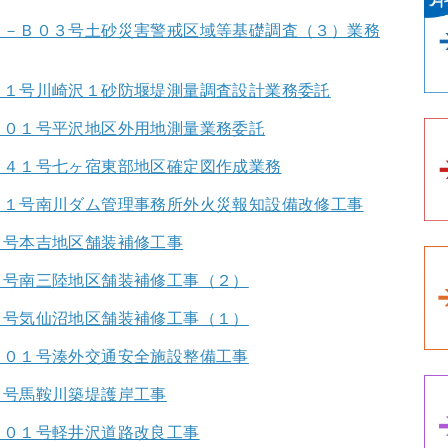
１－Ｂ０３号土砂災害警戒区域等基礎調査（３）業務
０１号川崎沢１砂防堰堤測量調査設計業務委託
Ｂ０１号平沢地区外用地測量業務委託
２４１号七ヶ宿東部地区確定図作成業務
０１号南川ダム管理事務所外火災報知設備改修工事
１号本吉地区舗装補修工事
１号南三陸地区舗装補修工事（２）
１号気仙沼地区舗装補修工事（１）
Ａ０１号湊外交通安全施設整備工事
１号馬鞍川築堤護岸工事
Ａ０１号軽井沢道路改良工事