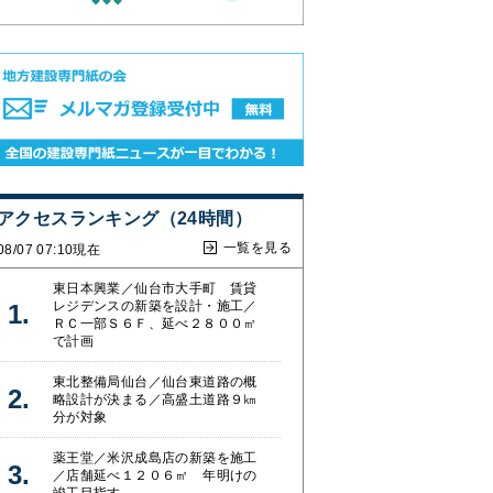
アクセスランキング（24時間）
一覧を見る
08/07 07:10現在
東日本興業／仙台市大手町 賃貸
レジデンスの新築を設計・施工／
ＲＣ一部Ｓ６Ｆ、延べ２８００㎡
で計画
東北整備局仙台／仙台東道路の概
略設計が決まる／高盛土道路９㎞
分が対象
薬王堂／米沢成島店の新築を施工
／店舗延べ１２０６㎡ 年明けの
竣工目指す