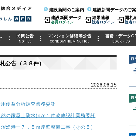
建設新聞のご案内
建設新聞データのご
建設新聞データ
結果速報
開札
会員ログイン
読者ログイン
読者
し
民間公告
マンション修繕等公告
書籍・データC
T
NOTICE
CONDOMINIUM NOTICE
BOOK・CD
札公告（３８件）
2026.06.15
費用便益分析調査業務委託
自然の家屋上防水ほか１件改修設計業務委託
仙沼漁港ー７．５ｍ岸壁整備工事（その５）