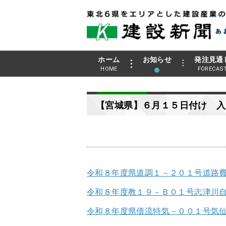
ホーム
お知らせ
発注見通
HOME
FORECAS
【宮城県】６月１５日付け 入
令和８年度県道調１－２０１号道路
令和８年度教１９－Ｂ０１号志津川
令和８年度県債流特気－００１号気