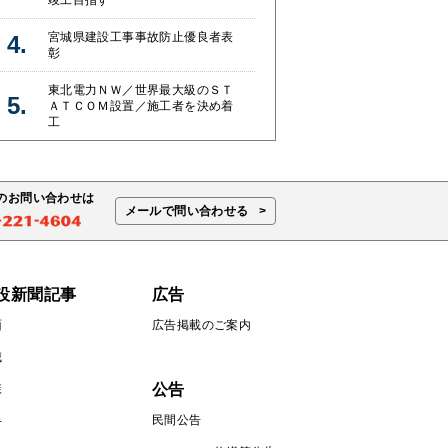
宮城県建設工事事故防止優良者表
彰
東北電力ＮＷ／世界最大級のＳＴ
ＡＴＣＯＭ設置／施工者を決め着
工
のお問い合わせは
メールで問い合わせる
設新聞記事
広告
面
広告掲載のご案内
城
公告
森
民間公告
手