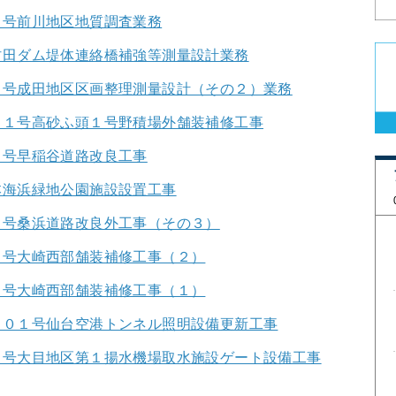
１号前川地区地質調査業務
村田ダム堤体連絡橋補強等測量設計業務
１号成田地区区画整理測量設計（その２）業務
０１号高砂ふ頭１号野積場外舗装補修工事
１号早稲谷道路改良工事
本海浜緑地公園施設設置工事
３号桑浜道路改良外工事（その３）
１号大崎西部舗装補修工事（２）
１号大崎西部舗装補修工事（１）
００１号仙台空港トンネル照明設備更新工事
１号大目地区第１揚水機場取水施設ゲート設備工事