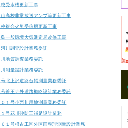
高校受水槽更新工事
向山高校非常放送アンプ等更新工事
高校複合火災受信機更新工事
松島一般環境大気測定局改修工事
川河川調査設計業務委託
沼川地質調査業務委託
沼川測量設計業務委託
３号北上沢道路台帳測量業務委託
１号善王寺外道路概略設計業務委託
Ｂ０１号小西川用地測量業務委託
０１号花川砂防工補足設計業務
Ｂ６１号根古工区外区画整理測量設計業務