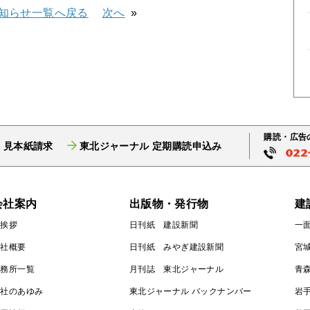
知らせ一覧へ戻る
次へ
購読・広告
 見本紙請求
東北ジャーナル 定期購読申込み
会社案内
出版物・発行物
建
ご挨拶
日刊紙 建設新聞
一
会社概要
日刊紙 みやぎ建設新聞
宮
事務所一覧
月刊誌 東北ジャーナル
青
会社のあゆみ
東北ジャーナル バックナンバー
岩