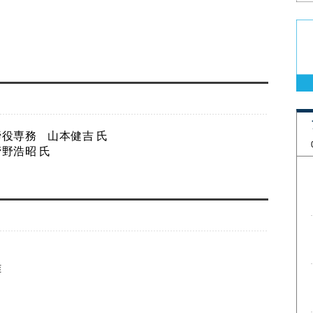
役専務 山本健吉 氏
野浩昭 氏
雄