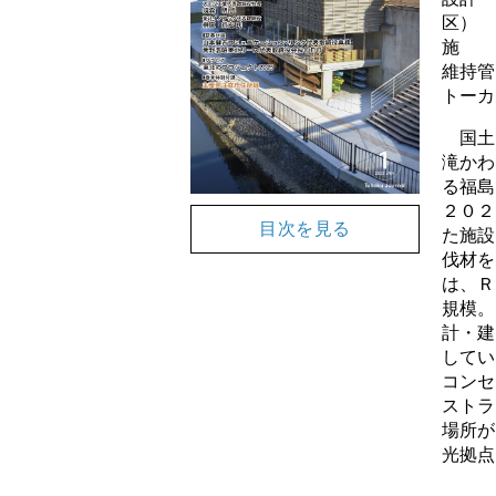
区）
施 
維持管
トーカ
国土
滝かわ
る福島
２０２
目次を見る
た施設
伐材を
は、Ｒ
規模。
計・建
してい
コンセ
ストラ
場所が
光拠点