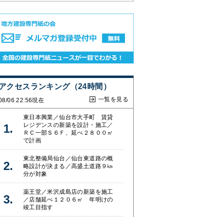
アクセスランキング（24時間）
一覧を見る
08/06 22:56現在
東日本興業／仙台市大手町 賃貸
レジデンスの新築を設計・施工／
ＲＣ一部Ｓ６Ｆ、延べ２８００㎡
で計画
東北整備局仙台／仙台東道路の概
略設計が決まる／高盛土道路９㎞
分が対象
薬王堂／米沢成島店の新築を施工
／店舗延べ１２０６㎡ 年明けの
竣工目指す