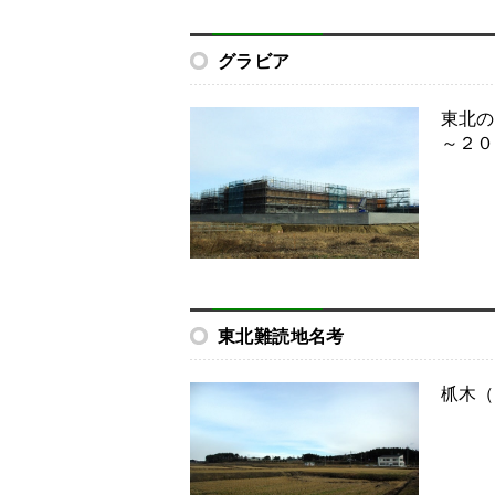
グラビア
東北の
～２０
東北難読地名考
枛木（