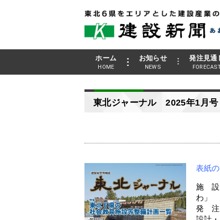
ホーム
お知らせ
発注見通
HOME
NEWS
FORECAS
東北ジャーナル 2025年1月号
表紙の
施 設
わ」
発 注
設計・