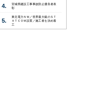
宮城県建設工事事故防止優良者表
彰
東北電力ＮＷ／世界最大級のＳＴ
ＡＴＣＯＭ設置／施工者を決め着
工