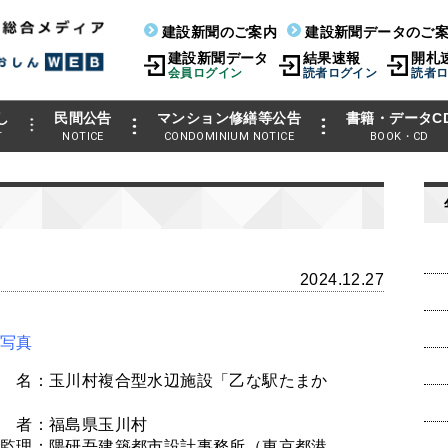
建設新聞のご案内
建設新聞データのご
建設新聞データ
結果速報
開札
会員ログイン
読者ログイン
読者
し
民間公告
マンション修繕等公告
書籍・データC
T
NOTICE
CONDOMINIUM NOTICE
BOOK・CD
2024.12.27
写真
 名：玉川村複合型水辺施設「乙な駅たまか
 者：福島県玉川村
監理：隈研吾建築都市設計事務所（東京都港