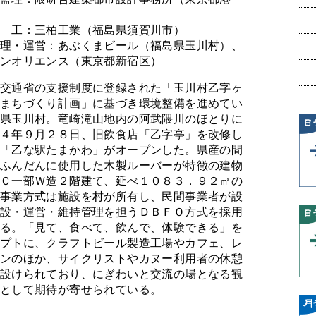
工：三柏工業（福島県須賀川市）
理・運営：あぶくまビール（福島県玉川村）、
ンオリエンス（東京都新宿区）
交通省の支援制度に登録された「玉川村乙字ヶ
まちづくり計画」に基づき環境整備を進めてい
県玉川村。竜崎滝山地内の阿武隈川のほとりに
４年９月２８日、旧飲食店「乙字亭」を改修し
「乙な駅たまかわ」がオープンした。県産の間
ふんだんに使用した木製ルーバーが特徴の建物
Ｃ一部Ｗ造２階建て、延べ１０８３．９２㎡の
事業方式は施設を村が所有し、民間事業者が設
設・運営・維持管理を担うＤＢＦＯ方式を採用
る。「見て、食べて、飲んで、体験できる」を
プトに、クラフトビール製造工場やカフェ、レ
ンのほか、サイクリストやカヌー利用者の休憩
設けられており、にぎわいと交流の場となる観
として期待が寄せられている。