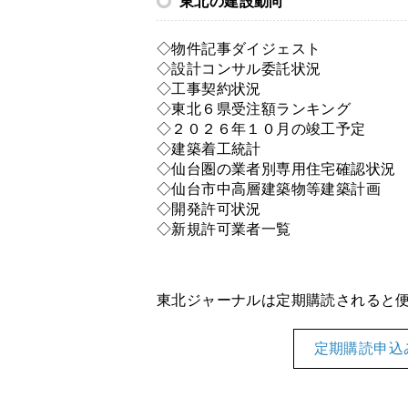
東北の建設動向
◇物件記事ダイジェスト
◇設計コンサル委託状況
◇工事契約状況
◇東北６県受注額ランキング
◇２０２６年１０月の竣工予定
◇建築着工統計
◇仙台圏の業者別専用住宅確認状況
◇仙台市中高層建築物等建築計画
◇開発許可状況
◇新規許可業者一覧
東北ジャーナルは定期購読されると
定期購読申込