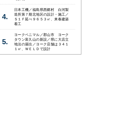
日本工機／福島県西郷村 白河製
造所第７期北地区の設計・施工／
Ｓ１Ｆ延べ９６５３㎡、来春建築
着工
ヨークベニマル／郡山市 ヨーク
タウン富久山の新設／県に大店立
地法の届出／ヨーク店舗は３４１
１㎡、ＷＥＬＤで設計