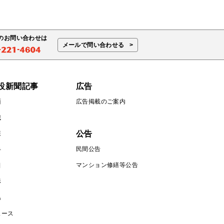
のお問い合わせは
メールで問い合わせる
設新聞記事
広告
面
広告掲載のご案内
城
公告
森
民間公告
手
マンション修繕等公告
田
形
島
ュース