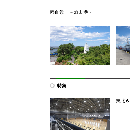
港百景 ～酒田港～
特集
東北６