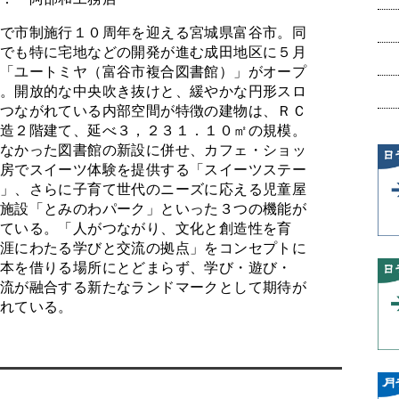
で市制施行１０周年を迎える宮城県富谷市。同
でも特に宅地などの開発が進む成田地区に５月
「ユートミヤ（富谷市複合図書館）」がオープ
。開放的な中央吹き抜けと、緩やかな円形スロ
つながれている内部空間が特徴の建物は、ＲＣ
造２階建て、延べ３，２３１．１０㎡の規模。
なかった図書館の新設に併せ、カフェ・ショッ
房でスイーツ体験を提供する「スイーツステー
」、さらに子育て世代のニーズに応える児童屋
施設「とみのわパーク」といった３つの機能が
ている。「人がつながり、文化と創造性を育
涯にわたる学びと交流の拠点」をコンセプトに
本を借りる場所にとどまらず、学び・遊び・
流が融合する新たなランドマークとして期待が
れている。