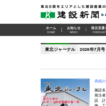
ホーム
お知らせ
発注見通
HOME
NEWS
FORECAS
東北ジャーナル 2026年7月号
表紙の
施設名
発注者
設 計
施 工