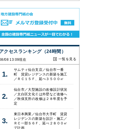
アクセスランキング（24時間）
一覧を見る
08/08 13:09現在
サムティ仙台支店／仙台市一番
町 賃貸レジデンスの新築を施工
／ＲＣ１５Ｆ、延べ３５００㎡
仙台市／大型施設の改修設計状況
／太白区文化Ｃは外壁など改修へ
／秋保支所の改修は２８年度を予
定
東日本興業／仙台市大手町 賃貸
レジデンスの新築を設計・施工／
ＲＣ一部Ｓ６Ｆ、延べ２８００㎡
で計画