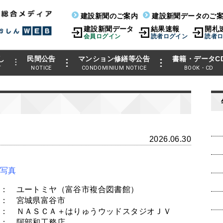
建設新聞のご案内
建設新聞データのご
建設新聞データ
結果速報
開札
会員ログイン
読者ログイン
読者
し
民間公告
マンション修繕等公告
書籍・データC
T
NOTICE
CONDOMINIUM NOTICE
BOOK・CD
2026.06.30
写真
： ユートミヤ（富谷市複合図書館）
： 宮城県富谷市
： ＮＡＳＣＡ＋はりゅうウッドスタジオＪＶ
： 阿部和工務店