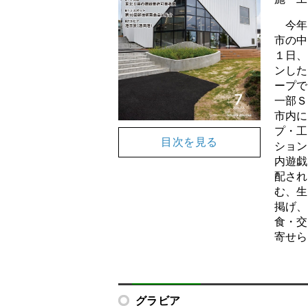
今年
市の中
１日、
ンした
ープで
一部Ｓ
市内に
プ・工
目次を見る
ション
内遊戯
配され
む、生
掲げ、
食・交
寄せら
グラビア