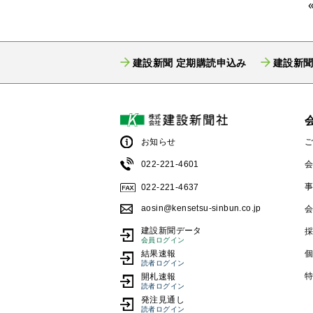
建設新聞 定期購読申込み
建設新聞
お知らせ
022-221-4601
022-221-4637
aosin@kensetsu-sinbun.co.jp
建設新聞データ
会員ログイン
結果速報
読者ログイン
開札速報
読者ログイン
発注見通し
読者ログイン