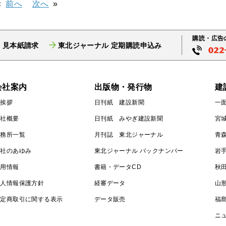
前へ
次へ
購読・広告
 見本紙請求
東北ジャーナル 定期購読申込み
会社案内
出版物・発行物
建
ご挨拶
日刊紙 建設新聞
一
会社概要
日刊紙 みやぎ建設新聞
宮
事務所一覧
月刊誌 東北ジャーナル
青
会社のあゆみ
東北ジャーナル バックナンバー
岩
採用情報
書籍・データCD
秋
個人情報保護方針
経審データ
山
特定商取引に関する表示
データ販売
福
ニ