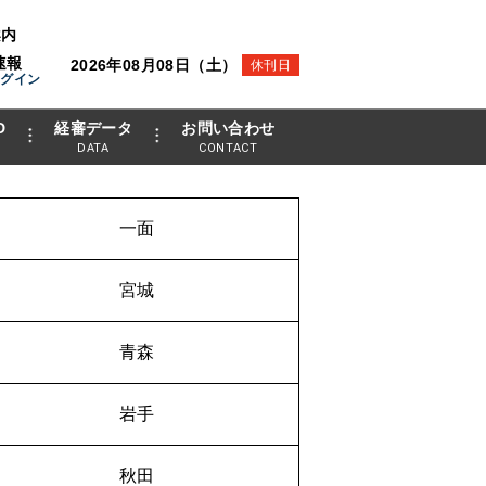
案内
速報
2026年08月08日（土）
休刊日
ログイン
D
経審データ
お問い合わせ
DATA
CONTACT
一面
宮城
青森
岩手
秋田