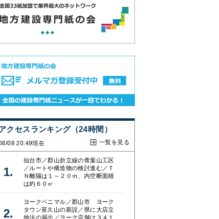
アクセスランキング（24時間）
一覧を見る
08/08 20:49現在
仙台市／郡山折立線の青葉山工区
／ルートや構造物の検討進む／Ｔ
Ｎ離隔は１～２０ｍ、内空断面積
は約６０㎡
ヨークベニマル／郡山市 ヨーク
タウン富久山の新設／県に大店立
地法の届出／ヨーク店舗は３４１