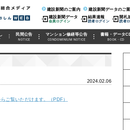
建設新聞のご案内
建設新聞データのご
建設新聞データ
結果速報
開札
会員ログイン
読者ログイン
読者
し
民間公告
マンション修繕等公告
書籍・データC
T
NOTICE
CONDOMINIUM NOTICE
BOOK・CD
2024.02.06
らご覧いただけます。（PDF）