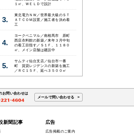
１㎡、ＷＥＬＤで設計
東北電力ＮＷ／世界最大級のＳＴ
ＡＴＣＯＭ設置／施工者を決め着
工
ヨークベニマル／南相馬市 原町
西店衣料館の新築／来年３月中旬
の着工目指す／Ｓ１Ｆ、１１８０
㎡、メイン店舗は建設中
サムティ仙台支店／仙台市一番
町 賃貸レジデンスの新築を施工
／ＲＣ１５Ｆ、延べ３５００㎡
のお問い合わせは
メールで問い合わせる
設新聞記事
広告
面
広告掲載のご案内