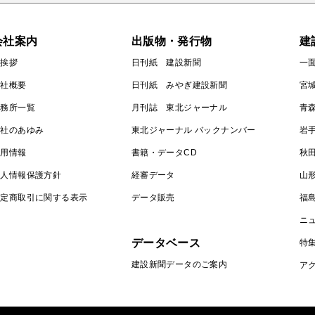
会社案内
出版物・発行物
建
ご挨拶
日刊紙 建設新聞
一
会社概要
日刊紙 みやぎ建設新聞
宮
事務所一覧
月刊誌 東北ジャーナル
青
会社のあゆみ
東北ジャーナル バックナンバー
岩
採用情報
書籍・データCD
秋
個人情報保護方針
経審データ
山
特定商取引に関する表示
データ販売
福
ニ
データベース
特
建設新聞データのご案内
ア