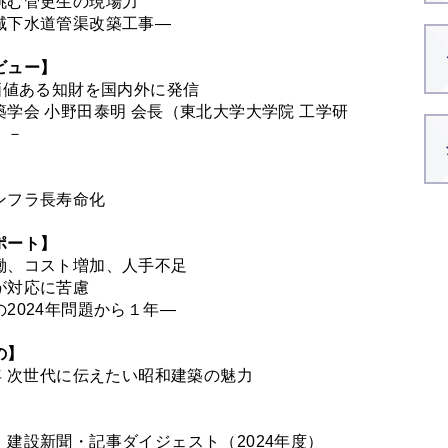
挑む管更生の現場力
域下水道管渠改築工事―
ビュー】
の価値ある知財を国内外に発信
築学会 小野田泰明 会長（東北大学大学院 工学研
）－
ンフラ長寿命化
ポート】
働、コスト増加、人手不足
が対応に苦慮
2024年問題から１年―
の】
年 次世代に伝えたい昭和建築の魅力
】
：建設新聞・記事ダイジェスト（2024年度）