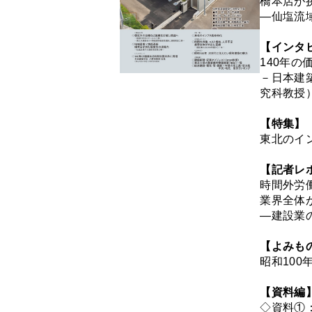
橋本店が
―仙塩流
【インタ
140年
－日本建
究科教授
【特集】
東北のイ
【記者レ
時間外労
業界全体
―建設業の
【よみも
昭和100
【資料編
◇資料①