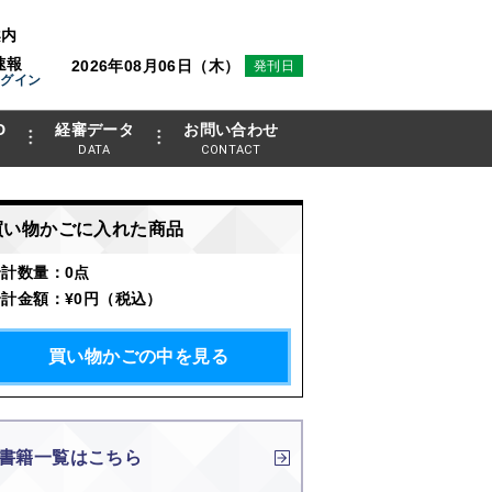
案内
速報
2026年08月06日（木）
発刊日
ログイン
D
経審データ
お問い合わせ
DATA
CONTACT
買い物かごに入れた商品
合計数量：
0点
合計金額：
¥0円
（税込）
買い物かごの中を見る
書籍一覧はこちら