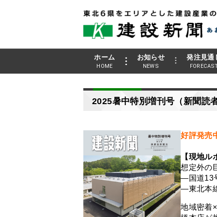
ホーム
お知らせ
発注見通
HOME
NEWS
FORECAS
2025暑中特別増刊号（新聞読
好評発売
【現地ル
想定外の
―国道1
―東北本
地域密着