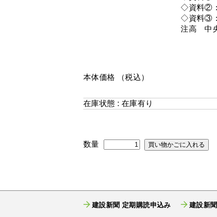
◇資料②
◇資料③
注高 中
本体価格
（税込）
在庫状態 : 在庫有り
数量
建設新聞 定期購読申込み
建設新聞