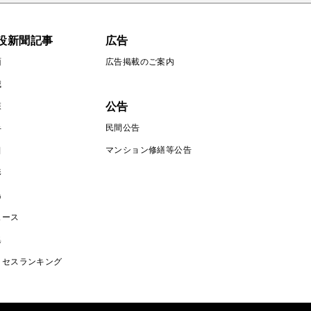
設新聞記事
広告
面
広告掲載のご案内
城
公告
森
民間公告
手
マンション修繕等公告
田
形
島
ュース
集
クセスランキング