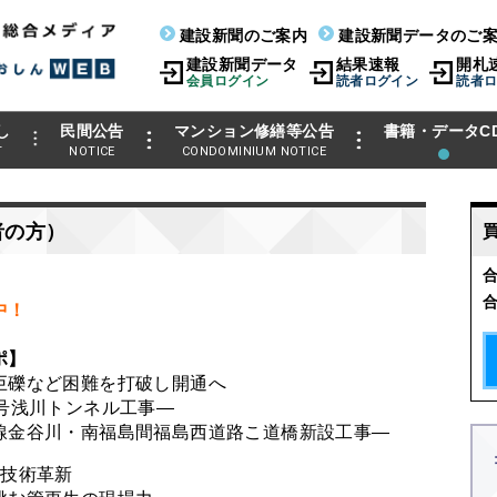
建設新聞のご案内
建設新聞データのご
建設新聞データ
結果速報
開札
会員ログイン
読者ログイン
読者
し
民間公告
マンション修繕等公告
書籍・データC
T
NOTICE
CONDOMINIUM NOTICE
者の方）
中！
ポ】
巨礫など困難を打破し開通へ
3号浅川トンネル工事―
線金谷川・南福島間福島西道路こ道橋新設工事―
×技術革新