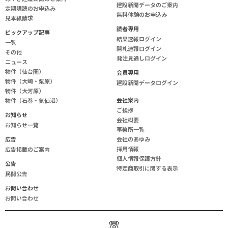
建設新聞データのご案内
定期購読のお申込み
無料体験のお申込み
見本紙請求
読
者
専
用
ピックアップ記事
結果速報ログイン
一覧
開札速報ログイン
その他
発注見通しログイン
ニュース
物件（仙台圏）
会
員
専
用
物件（大崎・栗原）
建設新聞データログイン
物件（大河原）
会
社
案
内
物件（石巻・気仙沼）
ご挨拶
お知らせ
会社概要
お知らせ一覧
事務所一覧
広告
会社のあゆみ
採用情報
広告掲載のご案内
個人情報保護方針
公告
特定商取引に関する表示
民間公告
お問い合わせ
お問い合わせ