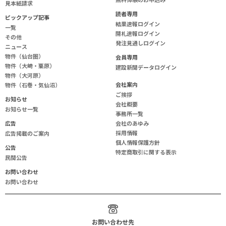
見本紙請求
読
者
専
用
ピックアップ記事
結果速報ログイン
一覧
開札速報ログイン
その他
発注見通しログイン
ニュース
物件（仙台圏）
会
員
専
用
物件（大崎・栗原）
建設新聞データログイン
物件（大河原）
会
社
案
内
物件（石巻・気仙沼）
ご挨拶
お知らせ
会社概要
お知らせ一覧
事務所一覧
広告
会社のあゆみ
採用情報
広告掲載のご案内
個人情報保護方針
公告
特定商取引に関する表示
民間公告
お問い合わせ
お問い合わせ
お問い合わせ先