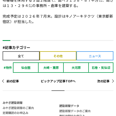
布基礎を採用するＳ造２階建て、延べ３１３８・８７平方㍍、高さ
は１３・２９４㍍の事務所・倉庫を建築する。
完成予定は２０２６年７月末。設計はキノアーキテクツ（東京都新
宿区）が担当した。
#記事カテゴリー
全て
その他
ニュース
#物件
仙台圏
大崎・栗原
大河原
石巻・気仙沼
前の記事
ピックアップ記事TOPへ
次の記事
み
や
ぎ
建
設
新
聞
建設新聞データ
みやぎ建設新聞のご案内
建設新聞データのご案内
定期購読のお申込み
無料体験のお申込み