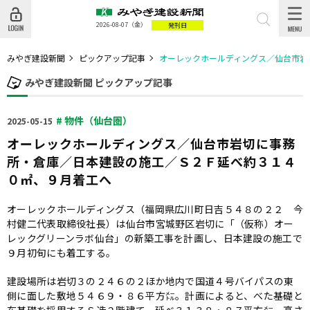
2026-08-07
（金）
発刊日
みやぎ建設新聞
ピックアップ記事
オーレックホールディングス／仙台市岩
みやぎ建設新聞 ピックアップ記事
# 物件（仙台圏）
2025-05-15
オーレックホールディングス／仙台市岩切に事務
所・倉庫／日本建設の施工／Ｓ２Ｆ延べ約３１４
０㎡、９月着工へ
オーレックホールディングス（福岡県広川町日吉５４８の２２ 今
村健二代表取締役社長）は仙台市宮城野区岩切に「（仮称）オー
レックグリーンラボ仙台」の新築工事を計画し、日本建設の施工で
９月初旬にも着工する。
建設場所は岩切３の２４６の２ほか地内で国道４号バイパスの東
側に面した敷地５４６９・８６平方㍍。計画によると、べた基礎と