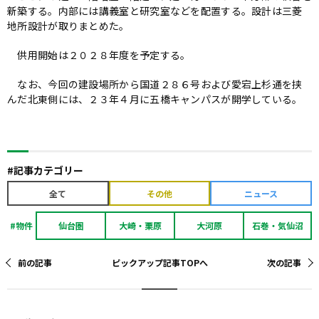
新築する。内部には講義室と研究室などを配置する。設計は三菱
地所設計が取りまとめた。
供用開始は２０２８年度を予定する。
なお、今回の建設場所から国道２８６号および愛宕上杉通を挟
んだ北東側には、２３年４月に五橋キャンパスが開学している。
#記事カテゴリー
全て
その他
ニュース
#物件
仙台圏
大崎・栗原
大河原
石巻・気仙沼
前の記事
ピックアップ記事TOPへ
次の記事