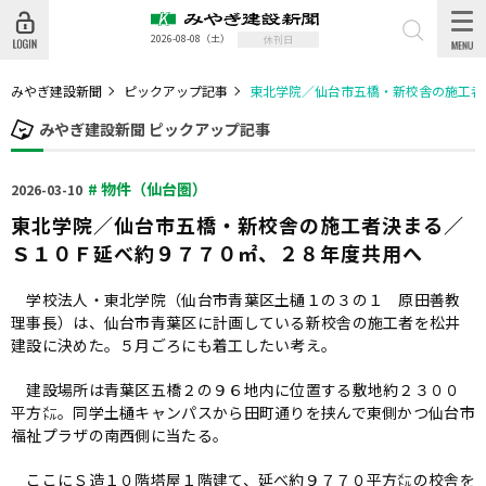
2026-08-08
（土）
休刊日
みやぎ建設新聞
ピックアップ記事
東北学院／仙台市五橋・新校舎の施工者
みやぎ建設新聞 ピックアップ記事
# 物件（仙台圏）
2026-03-10
東北学院／仙台市五橋・新校舎の施工者決まる／
Ｓ１０Ｆ延べ約９７７０㎡、２８年度共用へ
学校法人・東北学院（仙台市青葉区土樋１の３の１ 原田善教
理事長）は、仙台市青葉区に計画している新校舎の施工者を松井
建設に決めた。５月ごろにも着工したい考え。
建設場所は青葉区五橋２の９６地内に位置する敷地約２３００
平方㍍。同学土樋キャンパスから田町通りを挟んで東側かつ仙台市
福祉プラザの南西側に当たる。
ここにＳ造１０階塔屋１階建て、延べ約９７７０平方㍍の校舎を