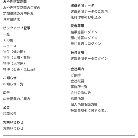
み
や
ぎ
建
設
新
聞
建設新聞データ
みやぎ建設新聞のご案内
建設新聞データのご案内
定期購読のお申込み
無料体験のお申込み
見本紙請求
読
者
専
用
ピックアップ記事
結果速報ログイン
一覧
開札速報ログイン
その他
発注見通しログイン
ニュース
物件（仙台圏）
会
員
専
用
物件（大崎・栗原）
建設新聞データログイン
物件（大河原）
会
社
案
内
物件（石巻・気仙沼）
ご挨拶
お知らせ
会社概要
お知らせ一覧
事務所一覧
広告
会社のあゆみ
採用情報
広告掲載のご案内
個人情報保護方針
公告
特定商取引に関する表示
民間公告
お問い合わせ
お問い合わせ