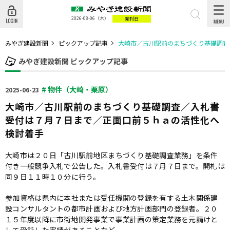
2026-08-06
（木）
発刊日
みやぎ建設新聞
ピックアップ記事
大崎市／古川駅前のまちづくり基礎調査
みやぎ建設新聞 ピックアップ記事
# 物件（大崎・栗原）
2025-06-23
大崎市／古川駅前のまちづくり基礎調査／入札書
受付は７月７日まで／正面口前５ｈａの活性化へ
検討着手
大崎市は２０日「古川駅前地区まちづくり基礎調査業務」を条件
付き一般競争入札で公告した。入札書受付は７月７日まで。開札は
同９日１１時１０分に行う。
参加資格は県内に本社または受任機関の登録を有する土木関係建
設コンサルタントの都市計画および地方計画部門の登録者。２０
１５年度以降に市街地開発事業で事業計画の策定業務を元請けと