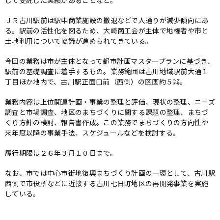
して受託した実績があることなど。
ＪＲ古川駅前は駅中商業施設の撤退などで人通りが減少傾向にあ
る。駅前の活性化を図るため、大崎商工会が主体で地権者や市と
土地利用について協議が進められてきている。
今回の業務は市が主体となって都市計画マスタープランに基づき、
駅前の基礎調査に着手するもの。業務範囲は古川地域駅前大通１
丁目ほか地内で、古川駅正面口前（西側）の区画約５㌶。
業務内容は上位関連計画・事業の整理と評価、現状の整理、ニーズ
調査と市場調査、地区のまちづくりに関する課題の整理、まちづ
くり方針の検討、報告書作成。この業務でまちづくりの方向性や
来年度以降の事業手法、スケジュールなどを検討する。
履行期限は２６年３月１０日まで。
なお、市では中心市街地復興まちづくり計画の一環として、古川駅
西側で市役所などに近接する古川七日町地区の再開発事業を実施
している。