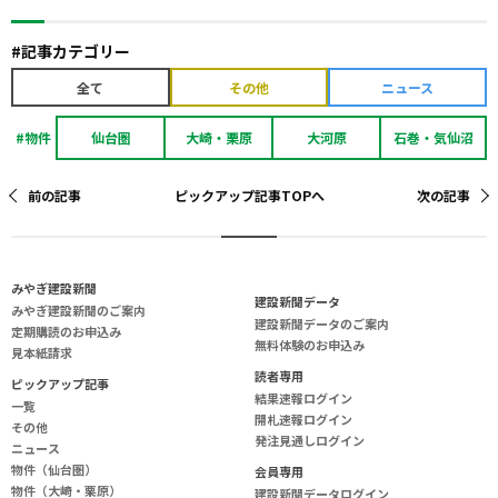
#記事カテゴリー
全て
その他
ニュース
#物件
仙台圏
大崎・栗原
大河原
石巻・気仙沼
前の記事
ピックアップ記事TOPへ
次の記事
み
や
ぎ
建
設
新
聞
建設新聞データ
みやぎ建設新聞のご案内
建設新聞データのご案内
定期購読のお申込み
無料体験のお申込み
見本紙請求
読
者
専
用
ピックアップ記事
結果速報ログイン
一覧
開札速報ログイン
その他
発注見通しログイン
ニュース
物件（仙台圏）
会
員
専
用
物件（大崎・栗原）
建設新聞データログイン