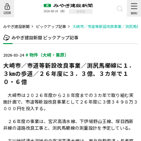
2026-08-10
（月）
休刊日
みやぎ建設新聞
ピックアップ記事
大崎市／市道等新設改良事業／渕尻馬櫛
みやぎ建設新聞 ピックアップ記事
# 物件（大崎・栗原）
2026-03-24
大崎市／市道等新設改良事業／渕尻馬櫛線に１．
３㎞の歩道／２６年度に３．３億、３カ年で１
０・６億
大崎市は２０２６年度から２８年度までの３カ年で取り組む実
施計画で、市道等新設改良事業として２６年度に３億３４９８万３
０００円を投入する。
２６年度の事業は、宮沢高清水線、下伊場野山王線、塚目西新
井線の道路改良工事と、渕尻馬櫛線の測量設計を予定している。
古川地域清水沢地内の宮沢高清水線は、東北自動車道・長者原