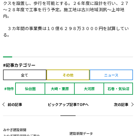
クスを設置し、歩行を可能とする。２６年度に設計を行い、２７
～２８年度で工事を行う予定。施工地は古川地域渕尻～上埣地
内。
３カ年間の事業費は１０億６２９８万３０００円を試算してい
る。
#記事カテゴリー
全て
その他
ニュース
#物件
仙台圏
大崎・栗原
大河原
石巻・気仙沼
前の記事
ピックアップ記事TOPへ
次の記事
み
や
ぎ
建
設
新
聞
建設新聞データ
みやぎ建設新聞のご案内