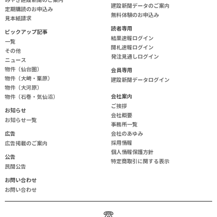
建設新聞データのご案内
定期購読のお申込み
無料体験のお申込み
見本紙請求
読
者
専
用
ピックアップ記事
結果速報ログイン
一覧
開札速報ログイン
その他
発注見通しログイン
ニュース
物件（仙台圏）
会
員
専
用
物件（大崎・栗原）
建設新聞データログイン
物件（大河原）
会
社
案
内
物件（石巻・気仙沼）
ご挨拶
お知らせ
会社概要
お知らせ一覧
事務所一覧
広告
会社のあゆみ
採用情報
広告掲載のご案内
個人情報保護方針
公告
特定商取引に関する表示
民間公告
お問い合わせ
お問い合わせ