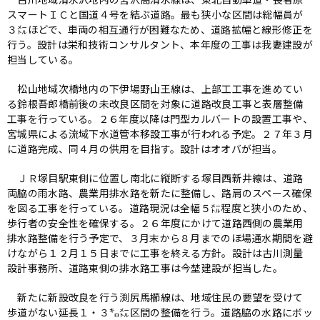
スマートＩＣと国道４号を結ぶ道路。最も狭小な区間は総幅員が
３㍍ほどで、車両の相互通行が困難なため、道路拡幅と線形修正を
行う。設計は栄和技術コンサルタント、本年度の工事は我妻建設が
担当している。
松山地域次橋地内の下伊場野山王線は、上部工工事を進めてい
る鈴根吾郎橋前後の未改良区間を対象に道路改良工事と表層整備
工事を行っている。２６年度以降は門型カルバートの設置工事や、
宮城県による流域下水道管本移設工事が行われる予定。２７年３月
に道路完成、同４月の供用を目指す。設計はオオバが担当。
ＪＲ塚目駅東側に位置し南北に縦断する塚目西新井線は、道路
両脇の雨水路、農業用排水路を新たに整備し、路肩のスペース確保
を図る工事を行っている。道路現況は全幅５㍍程度と狭小のため、
歩行者の安全性を確保する。２６年度にかけて道路西側の農業用
排水路整備を行う予定で、３月末から８月までのほ場通水期間を避
けながら１２月１５日までに工事を終える方針。設計は古川測量
設計事務所、道路東側の排水路工事は今埜建設が担当した。
新たに新設改良を行う渕尻馬櫛線は、地域住民の要望を受けて
歩道がない延長１・３㌔㍍区間の整備を行う。道路脇の水路にボッ