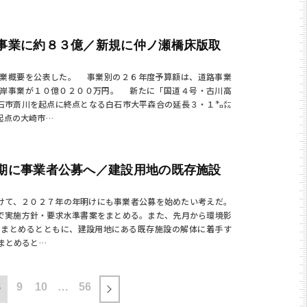
事業に約８３億／新規に仲ノ瀬橋床版取
業概要を公表した。 事業別の２６年度予算額は、道路事業
海岸事業が１０億０２００万円。 新たに「国道４号・古川高
石市斎川を起点に終点となる白石市大平森合の延長３・１㌔㍍
起点の大崎市…
期に事業者公募へ／建設用地の既存施設
けて、２０２７年の年明けにも事業者公募を始めたい考えだ。
で実施方針・要求水準書案をまとめる。また、先月から環境影
りまとめるとともに、建設用地にある既存施設の解体に着手す
まとめると…
8
9
10
…
56