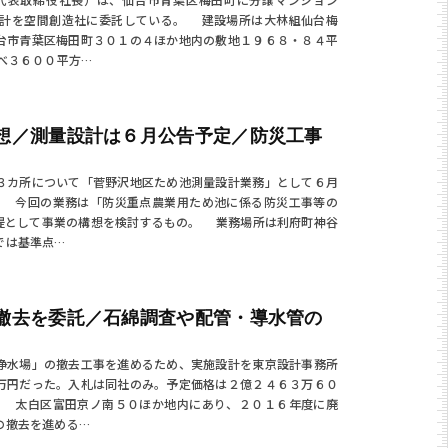
設計を空間創造社に委託している。 建設場所は大林組仙台梅
台市青葉区梅田町３０１の４ほか地内の敷地１９６８・８４平
べ３６００平方…
想／測量設計は６月公告予定／防災工事
３カ所について「菅野沢地区ため池測量設計業務」として６月
。 今回の業務は「防災重点農業用ため池に係る防災工事等の
提として事業の構想を検討するもの。 業務場所は利府町神谷
では基準点…
撤去を委託／石綿調査や配管・導水管の
浄水場」の撤去工事を進めるため、実施設計を東京設計事務所
万円だった。入札は同社のみ。予定価格は２億２４６３万６０
。 太白区富田京ノ南５０ほか地内にあり、２０１６年度に廃
の撤去を進める…