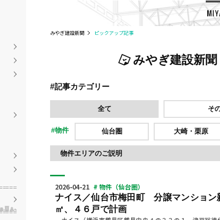
みやぎ建設新聞
ピックアップ記事
みやぎ建設新
#記事カテゴリー
全て
そ
#物件
仙台圏
大崎・栗原
物件エリアのご説明
2026-04-21
# 物件（仙台圏）
ナイス／仙台市梅田町 分譲マンション
㎡、４６戸で計画
ナイス（横浜市鶴見区鶴見中央４の３３の１ 津戸裕徳