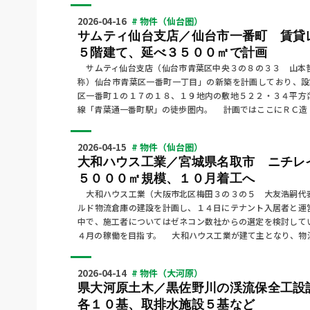
2026-04-16
# 物件（仙台圏）
サムティ仙台支店／仙台市一番町 賃貸
５階建て、延べ３５００㎡で計画
サムティ仙台支店（仙台市青葉区中央３の８の３３ 山本
称）仙台市青葉区一番町一丁目」の新築を計画しており、
区一番町１の１７の１８、１９地内の敷地５２２・３４平方
線「青葉通一番町駅」の徒歩圏内。 計画ではここにＲＣ造
2026-04-15
# 物件（仙台圏）
大和ハウス工業／宮城県名取市 ニチレ
５０００㎡規模、１０月着工へ
大和ハウス工業（大阪市北区梅田３の３の５ 大友浩嗣代
ルド物流倉庫の建設を計画し、１４日にテナント入居者と運
中で、施工者についてはゼネコン数社からの選定を検討して
４月の稼働を目指す。 大和ハウス工業が建て主となり、物
2026-04-14
# 物件（大河原）
県大河原土木／黒佐野川の渓流保全工設
各１０基、取排水施設５基など