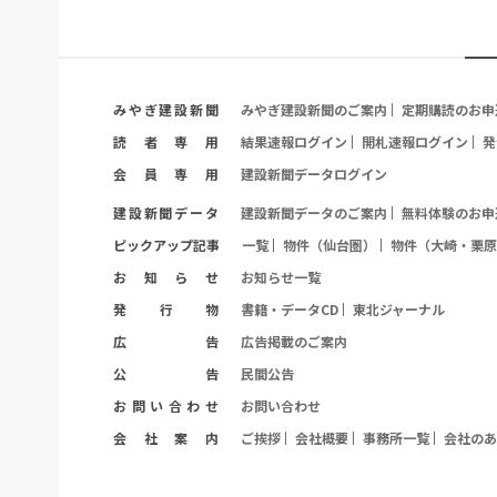
み
や
ぎ
建
設
新
聞
みやぎ建設新聞のご案内
定期購読のお申
読
者
専
用
結果速報ログイン
開札速報ログイン
発
会
員
専
用
建設新聞データログイン
建
設
新
聞
デ
ー
タ
建設新聞データのご案内
無料体験のお申
ピ
ッ
ク
ア
ッ
プ
記
事
一覧
物件（仙台圏）
物件（大崎・栗原
お
知
ら
せ
お知らせ一覧
発
行
物
書籍・データCD
東北ジャーナル
広
告
広告掲載のご案内
公
告
民間公告
お
問
い
合
わ
せ
お問い合わせ
会
社
案
内
ご挨拶
会社概要
事務所一覧
会社のあ