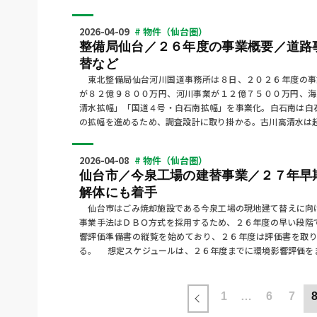
2026-04-09
# 物件（仙台圏）
整備局仙台／２６年度の事業概要／道路
替など
東北整備局仙台河川国道事務所は８日、２０２６年度の事
が８２億９８００万円、河川事業が１２億７５００万円、
清水拡幅」「国道４号・白石南拡幅」を事業化。白石南は白
の拡幅を進めるため、調査設計に取り掛かる。古川高清水は
2026-04-08
# 物件（仙台圏）
仙台市／今泉工場の建替事業／２７年早
解体にも着手
仙台市はごみ焼却施設である今泉工場の現地建て替えに向
事業手法はＤＢＯ方式を採用するため、２６年度の早い段階
響評価準備書の縦覧を始めており、２６年度は評価書を取
る。 想定スケジュールは、２６年度までに環境影響評価を
1
…
6
7