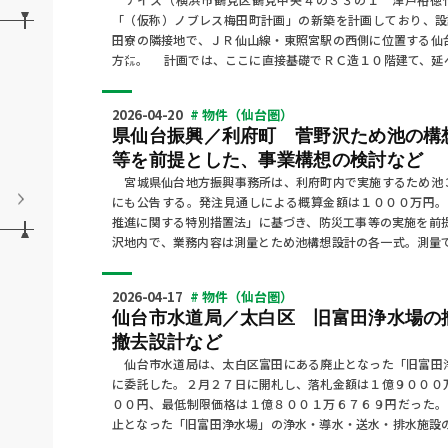
「（仮称）ノブレス梅田町計画」の新築を計画しており、
田寮の隣接地で、ＪＲ仙山線・東照宮駅の西側に位置する仙
方㍍。 計画では、ここに直接基礎でＲＣ造１０階建て、延
2026-04-20
# 物件（仙台圏）
県仙台振興／利府町 菅野沢ため池の構
等を前提とした、事業構想の検討など
宮城県仙台地方振興事務所は、利府町内で実施するため池
にも公告する。発注見通しによる概算金額は１０００万円
推進に関する特別措置法」に基づき、防災工事等の実施を前
沢地内で、業務内容は測量とため池構想設計の各一式。測量
2026-04-17
# 物件（仙台圏）
仙台市水道局／太白区 旧富田浄水場の
撤去設計など
仙台市水道局は、太白区富田にある廃止となった「旧富田
に委託した。２月２７日に開札し、落札金額は１億９０００
００円、最低制限価格は１億８００１万６７６９円だった
止となった「旧富田浄水場」の浄水・導水・送水・排水施設