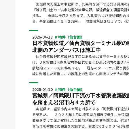
宮城県大河原土木事務所は、丸森町を流下する雉子尾川の
「雉子尾川土砂・洪水氾濫対策黒佐野川渓流保全工測量設計
する。 申請は今月２４日まで、入札書および技術資料の
る。予定価格は４５４２万円。 参加資格は２社ＪＶで、代
2026-04-13
# 物件（仙台圏）
日本貨物鉄道／仙台貨物ターミナル駅の
北側のアンダーパスは施工中
仙台市宮城野区宮城野３丁目にある仙台貨物ターミナル駅
け、ＪＲ貨物は同駅を宮城野区岩切および燕沢地内の国道４
敷地約２２・６㌶に移転する。 既存のターミナル駅と異
線に到着した直後にこの線路上の列車から直接コンテナの積
2026-04-10
# 物件（仙台圏）
宮城県／阿武隈川下流の下水管渠改築設
を踏まえ岩沼市内４カ所で
宮城県は、岩沼市内４カ所を対象とする「阿武隈川下流流
る予定だ。 ２０２５年１月に埼玉県八潮市で発生した道路
要請を受けて県が実施した全国特別重点調査を踏まえ、岩沼
８㌔㍍を対象に管更生を実施する。管渠はφ２８００㍉㍍程