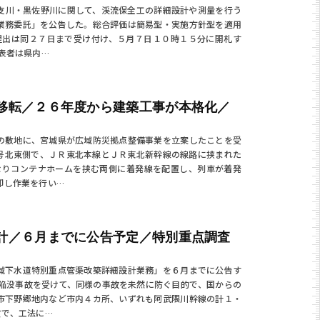
支川・黒佐野川に関して、渓流保全工の詳細設計や測量を行う
業務委託」を公告した。総合評価は簡易型・実施方針型を適用
提出は同２７日まで受け付け、５月７日１０時１５分に開札す
表者は県内…
移転／２６年度から建築工事が本格化／
の敷地に、宮城県が広域防災拠点整備事業を立案したことを受
号北東側で、ＪＲ東北本線とＪＲ東北新幹線の線路に挟まれた
なりコンテナホームを挟む両側に着発線を配置し、列車が着発
卸し作業を行い…
計／６月までに公告予定／特別重点調査
域下水道特別重点管渠改築詳細設計業務」を６月までに公告す
陥没事故を受けて、同様の事故を未然に防ぐ目的で、国からの
市下野郷地内など市内４カ所、いずれも阿武隈川幹線の計１・
度で、工法に…