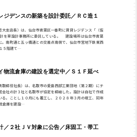
レジデンスの新築を設計委託／ＲＣ造１
哲大支店長）は、仙台市青葉区一番町に賃貸レジデンス「（仮
設計を翠設計事務所に委託している。 建設場所は仙台市青葉
㍍。南町通と五ッ橋通との交差点南側で、仙台市営地下鉄東西
１５階建て…
イ物流倉庫の建設を選定中／Ｓ１Ｆ延べ
表取締役社長）は、名取市の愛島西部工業団地（第２期）にチ
営会社の計３社と名取市が協定を締結した。設計は自社で作成
いる。ことし１０月にも着工し、２０２８年３月の竣工、同年
流倉庫を建設…
計／２社ＪＶ対象に公告／床固工・帯工