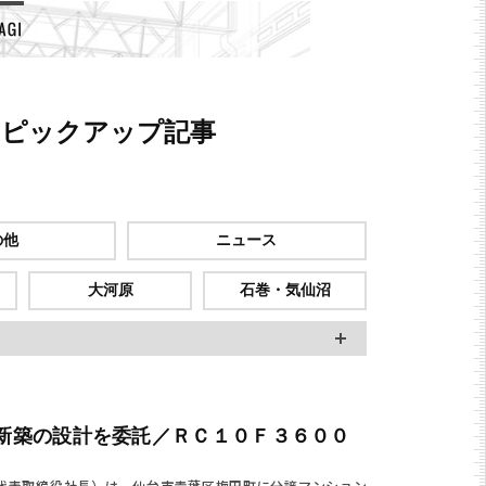
聞
ピックアップ記事
の他
ニュース
大河原
石巻・気仙沼
新築の設計を委託／ＲＣ１０Ｆ３６００
代表取締役社長）は、仙台市青葉区梅田町に分譲マンション