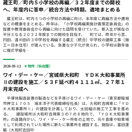
蔵王町／町内５小学校の再編／３２年度までの開校
へ、年度内に答申／統合方法や時期、適地まとめる
蔵王町は、町内５つの小学校の再編に向け、本年度に再編方法や適地
などの概要をまとめる。昨年は、「小学校再編実施計画策定委員会」の
設置や教育委員会から再編に向けた諮問を受けていた。新入生が現在の
半分となる２０３２年度までの開校を目指す。 町では、昨年から宮、
円田、遠刈田の３中学校を再編する蔵王（統合）中学校の建築工事（施
工＝日本住宅）が進んでいる。急激な少子化が見られ、小学校は数年後
に複式学級を…
2026-05-12
# 物件（仙台圏）
ワイ・デー・ケー／宮城県大和町 ＹＤＫ大和事業所
Ⅱの建設を施工／Ｓ３Ｆ延べ約４１１１㎡、２７年１
月末完成へ
半導体製造装置の製造などを手掛けるワイ・デー・ケー（東京都稲城
市押立１７０５ 坂本洋子代表取締役社長）は、大和町吉岡東に「ＹＤ
Ｋ大和事業所Ⅱ」の建設を計画しており、太田組の施工で工事を進め
る。 建設場所は大和町吉岡東３の７の８地内で、「ＹＤＫ大和事業
所」の道路向かい。ワイ・デー・ケー所有の土地で、元々倉庫や駐車場
として利用されていた場所に新たに事業所を建設する。施設は、富田運
輸（大和町吉田中…