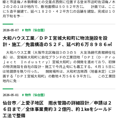
線と市道梅ノ木駒牽線との交差点西側に位置する登米市迫町佐沼梅ノ木
２の２の１ほか地内で、敷地面積は５０５２平方㍍。 計画では、ここ
にＳ造平屋建て、延べ１８２０・４２平方㍍の店舗を建設。完成は１０
月下旬を予…
2026-05-07
# 物件（仙台圏）
大和ハウス工業／ＤＰＩ宮城大和町に物流施設を設
計・施工／免震構造のＳ２Ｆ、延べ約６万８９８６㎡
大和ハウス工業（大阪市北区梅田３の３の５ 大友浩嗣代表取締役社
長）は、宮城県大和町に自社ブランドの工業団地「ＤＰＩ（Ｄ―Ｐｒｏ
ｊｅｃｔ Ｉｎｄｕｓｔｒｙ）宮城大和町」の開発を進めており、初弾
の物流施設を自社の設計・施工で今月上旬にも着工する。４月１５日に
は地鎮祭を執り行った。 開発場所は、大和町吉岡西（地番未定）に計
画する「ＤＰＩ宮城大和町」の敷地４万５６６９平方㍍。 この工業団
地内に免…
2026-05-01
# 物件（仙台圏）
仙台市／上愛子地区 雨水管路の詳細設計／申請は２
６日まで／全体事業費約３２億円、約１㎞をシールド
工法で整備