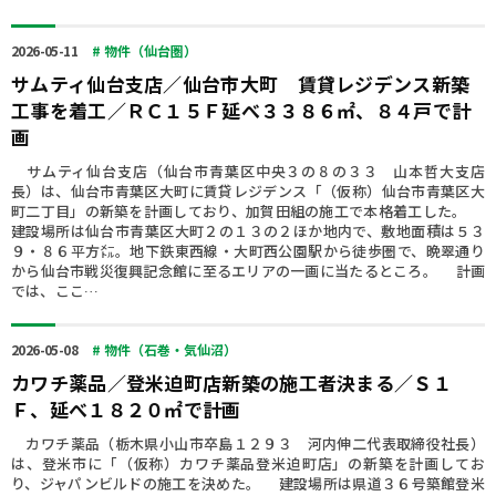
2026-05-11
# 物件（仙台圏）
サムティ仙台支店／仙台市大町 賃貸レジデンス新築
工事を着工／ＲＣ１５Ｆ延べ３３８６㎡、８４戸で計
画
サムティ仙台支店（仙台市青葉区中央３の８の３３ 山本哲大支店
長）は、仙台市青葉区大町に賃貸レジデンス「（仮称）仙台市青葉区大
町二丁目」の新築を計画しており、加賀田組の施工で本格着工した。
建設場所は仙台市青葉区大町２の１３の２ほか地内で、敷地面積は５３
９・８６平方㍍。地下鉄東西線・大町西公園駅から徒歩圏で、晩翠通り
から仙台市戦災復興記念館に至るエリアの一画に当たるところ。 計画
では、ここ…
2026-05-08
# 物件（石巻・気仙沼）
カワチ薬品／登米迫町店新築の施工者決まる／Ｓ１
Ｆ、延べ１８２０㎡で計画
カワチ薬品（栃木県小山市卒島１２９３ 河内伸二代表取締役社長）
は、登米市に「（仮称）カワチ薬品登米迫町店」の新築を計画してお
り、ジャパンビルドの施工を決めた。 建設場所は県道３６号築館登米