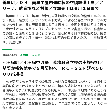
美里町／ＤＢ 美里中屋内運動棟の空調設備工事／ア
リーナ、武道場など対象／参加表明は６月１日まで
美里町は２７日、美里中学校屋内運動場棟の空調設備整備工事を、設
計・施工一括方式（デザインビルド方式）による公募型プロポーザル方
式で公告した。参加表明書類は６月１日まで、企画提案書は同１２日ま
で受け付ける。６月１７日にプレゼンテーション審査を行い、審査結果
の通知・公表を同１９日に行う予定。仮契約を６月下旬にも結び、議会
での議決を経て７月上旬～中旬にも本契約を進める方針だ。 参加資格
は、美里町競…
2026-04-27
# 物件（大河原）
七ヶ宿町／七ヶ宿中改築 義務教育学校の実施設計／
随契か指名競争で５月契約へ／ＲＣ・Ｓ２Ｆ延べ５０
００㎡規模
七ヶ宿町は七ヶ宿中学校の改築に向けた実施設計について、５月中の
契約に向けて仕様書をまとめている。契約方式は決定していないが、指
名競争入札または随意契約となる見込み。 瀬見原１地内にある七ヶ宿
中学校は、老朽化に伴い改築を計画。既存校舎南側に修業年数９年の義
務教育学校を新設する。基本計画および基本設計は、指名型プロポーザ
ルで選定した関・空間設計に委託し、昨年度までにまとまった。ＲＣ一
部Ｓ造２階建…