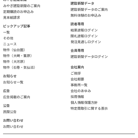
建設新聞データ
みやぎ建設新聞のご案内
建設新聞データのご案内
定期購読のお申込み
無料体験のお申込み
見本紙請求
読
者
専
用
ピックアップ記事
結果速報ログイン
一覧
開札速報ログイン
その他
発注見通しログイン
ニュース
物件（仙台圏）
会
員
専
用
物件（大崎・栗原）
建設新聞データログイン
物件（大河原）
会
社
案
内
物件（石巻・気仙沼）
ご挨拶
お知らせ
会社概要
お知らせ一覧
事務所一覧
広告
会社のあゆみ
採用情報
広告掲載のご案内
個人情報保護方針
公告
特定商取引に関する表示
民間公告
お問い合わせ
お問い合わせ