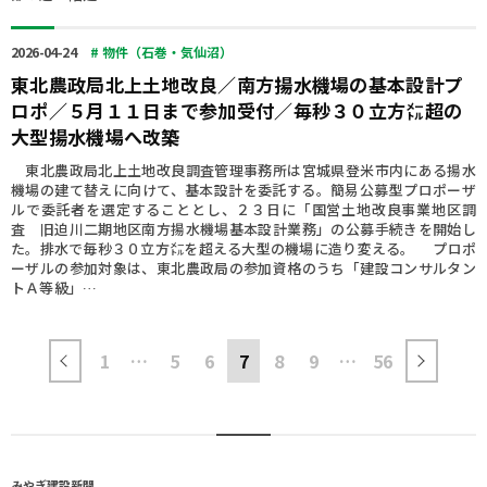
2026-04-24
# 物件（石巻・気仙沼）
東北農政局北上土地改良／南方揚水機場の基本設計プ
ロポ／５月１１日まで参加受付／毎秒３０立方㍍超の
大型揚水機場へ改築
東北農政局北上土地改良調査管理事務所は宮城県登米市内にある揚水
機場の建て替えに向けて、基本設計を委託する。簡易公募型プロポーザ
ルで委託者を選定することとし、２３日に「国営土地改良事業地区調
査 旧迫川二期地区南方揚水機場基本設計業務」の公募手続きを開始し
た。排水で毎秒３０立方㍍を超える大型の機場に造り変える。 プロポ
ーザルの参加対象は、東北農政局の参加資格のうち「建設コンサルタン
トＡ等級」…
1
…
5
6
7
8
9
…
56
み
や
ぎ
建
設
新
聞