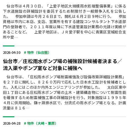
仙台市は４月３０日、「上愛子地区大規模雨水処理整備事業」に係る
下水道施設の詳細設計を委託するため制限付き一般競争入札を公告し
た。 参加申請は今月２６日まで。開札は６月２日９時に行う。 参加
資格は市内に本店、支店、営業所を有する建設コンサルタント下水道部
門の登録者で、２０１１年度以降に下水道管渠設計業務の元請け実績が
あることなど。 上愛子地区は、ＪＲ愛子駅を中心に青葉区宮城総合支
所や愛…
2026-04-30
# 物件（仙台圏）
仙台市／庄松雨水ポンプ場の補強設計候補者決まる／
流入渠やポンプ室など対象に補強へ
仙台市は、「庄松雨水ポンプ場耐震補強及び設備改築詳細設計業務」
を２７日に開札し、８２６０万円で応札した日本水工設計を候補者とし
た。入札にはこのほか内外エンジニアリングが参加した。 太白区東中
田１丁目にある庄松雨水ポンプ場の土木・建築構造物について耐震性能
を確保するため耐震補強工事の詳細設計を行う。対象施設は１９９５年
４月に供用開始。鎌ヶ淵排水区で、分流式の雨水ポンプ場となる。計画
流量は８１６…
2026-04-28
# 物件（大崎・栗原）